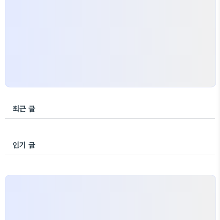
그리 절정의 맛을 찾아 진라면, 신라면, 삼양 덕용라
면 등 수십번 수백번씩 수없이 먹고 먹고 ..
최근 글
인기 글