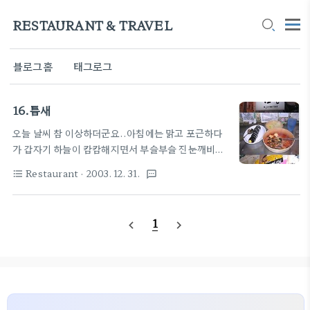
RESTAURANT & TRAVEL
블로그홈
태그로그
16.틈새
오늘 날씨 참 이상하더군요..아침에는 맑고 포근하다
가 갑자기 하늘이 캄캄해지면서 부슬부슬 진눈깨비도
오고 괜히 기분이 묘해지는군요. 기분전환을 위해서
Restaurant
· 2003. 12. 31.
format_list_bulleted
textsms
어떤 방법을 쓰시나요? 저요? 저는 물론 맛있는 것을
먹으러 갑니다. 90년대 중반에 군복무를 했는데요.
저의 자대는 대부분 최신 시설이었는데 누가 일부러
1
navigate_before
navigate_next
놔두었는지 아님 보수공사 하다가 빠뜨렸는지 소위
"뻬치카"가 있었습니다. 뽀그리(뽀글이?) 아시죠? 봉
지라면에 스프 넣고 뜨거운 물 넣고 그냥 먹는 것. 뻬
치카에 불피우고 주전자에 물 데워서 참 많이도 해 먹
었습니다. 군대에서 오리온 초코파이와 라면 뽀그리..
세상에 이것보다 더 맛있는 음식이 있을까요? 당시 뽀