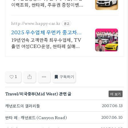
이력조회, 싼타페, 주유권 증정이벤트
인증중고차 7만대이상! 찾아가는 홈
서비스! 낮은 할부이자율, 24시간실
매물전산연동
http://www.happy-car.kr
광고
2025 우수업체 우먼카 중고차는
최우수모범업체에서!
19년연속 고객만족 최우수업체, TV
출연 여성CEO운영, 싼타페 실매물
5만대 2009~2024년 우수 고객만족
업체. 네티즌 선정 최우수 홈페이지!
1
구독하기
Travel/미국중부(Mid West) 관련 글
더 보기
캐년로드의 갤러리들
2007.06.13
싼타 페 : 캐년로드 (Canyon Road)
2007.06.10