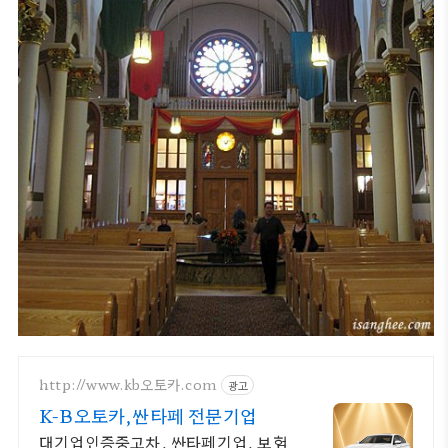
http://www.kb오토카.com
광고
K-B오토카,싼타페 전문기업
대기업인증중고차, 싼타페기업, 보험