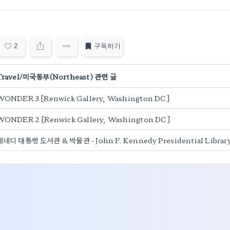
2
구독하기
Travel/미국동부(Northeast) 관련 글
WONDER 3 [Renwick Gallery, Washington DC]
WONDER 2 [Renwick Gallery, Washington DC]
케네디 대통령 도서관 & 박물관 - John F. Kennedy Presidential Librar