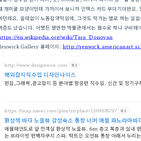
때 개미굴 모양이던데 가까이서 보니까 인덱스 카드 무더기더만요.
하던데요. 쓸데없이 노동집약적임에, 그것도 작가는 별로 하는 일
짜증도 났습니다. 어쨌든 웬만한 박물관에서는 필수로 하나 구비해야
https://en.wikipedia.org/wiki/Tara_Donovan
Renwick Gallery 홈페이지:
http://renwick.americanart.si
http://www.designnice.com
광고
해외잡지직수입 디자인나이스
편집,그래픽,광고잡지 등 분야별 항공편 직수입. 신간 및 정기구
https://map.naver.com/p/entry/place/1209676737
광고
환상적 바다 노을뷰 감성숙소 통창 너머 애월 파노라마바
애월해안도로 앞 전객실 환상적 노을뷰. 6m 층고 복층과 실내 
는 프라이빗 편백자쿠지 스파. 탁트인 오션뷰 통창 아래서 누리