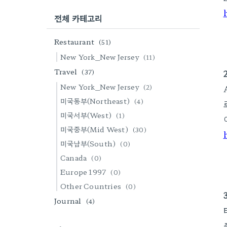
전체 카테고리
Restaurant
(51)
New York_New Jersey
(11)
Travel
(37)
New York_New Jersey
(2)
미국동부(Northeast)
(4)
미국서부(West)
(1)
미국중부(Mid West)
(30)
미국남부(South)
(0)
Canada
(0)
Europe 1997
(0)
Other Countries
(0)
Journal
(4)