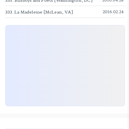
335. Busboys and Poets [Washington, DC]
333. La Madeleine [McLean, VA]
2016.02.24