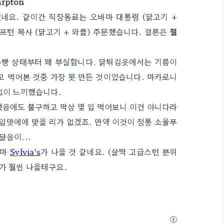
arpton
네요. 같이간 직장동료는 오바마 대통령 (닭고기 +
는 앨 샤프턴 목사 (닭고기 + 와플) 주문했습니다. 결론은
절
수빵 상태부터 꽤 부실합니다. 닭튀김옷에서는 기름이
고 먹어본 것중 가장 못 만든 것이었습니다. 마카로니
없이 느끼했습니다.
했음에도 불구하고 막상 몇 입 먹어보니 이건 아니다라
입맛에에 맞을 리가 없겠죠. 만약 이것이 정통 소울푸
달음이...
나마
Sylvia's
가 나을 것 같네요. (살짝 고급스런 분위
가 훨씬 나을테구요.