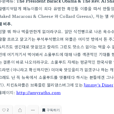
주문메뉴:
The President Barack Obama & The Rev. Al Sh
할렘지역답게 메뉴이름이 죄다 유명한 흑인들 이름을 따서 만들었
Baked Macaroni & Cheese 와 Collard Greens), 저
대 비추.
정말 뭐 하나 먹을만한게 없더라구요. 일단 식전빵으로 나온 옥수
좔좔 흐르고 닭고기는 푸석푸석했으며 와플은 여지껏 밖에서 돈 주
&치즈도 생긴대로 맛없었고 칼라드 그린도 핫소스 없이는 먹을 수 
전에 여기저기서 먹어봐서 소울푸드에 대해 나름 객관적인 기대를 
는 결론이 바로 나오더라구요. 소울푸드 자체는 평균적인 한국사람 
드라면 (아니라고 확신하지만) 더더욱 맛있을리가 없겠구나 하는 깨
그래도 난 꼭 뉴욕에서 소울푸드를 맛볼테다 하시는 분들에겐 그
기). 치킨&와플은 브룩클린 윌리암스버그에 있는
Jimmy's Diner
홈페이지:
http://amyruths.com
2
구독하기