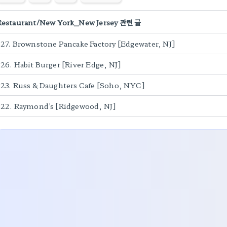
Restaurant/New York_New Jersey 관련 글
327. Brownstone Pancake Factory [Edgewater, NJ]
26. Habit Burger [River Edge, NJ]
323. Russ & Daughters Cafe [Soho, NYC]
322. Raymond's [Ridgewood, NJ]