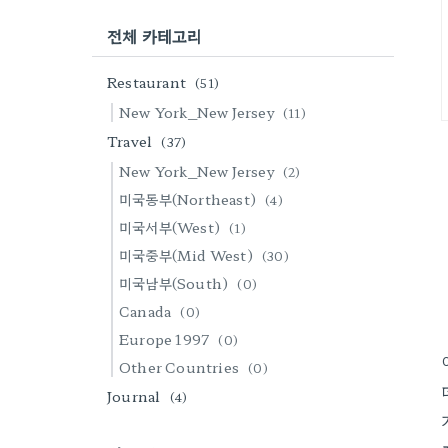
전체 카테고리
Restaurant
(51)
New York_New Jersey
(11)
Travel
(37)
New York_New Jersey
(2)
미국동부(Northeast)
(4)
미국서부(West)
(1)
미국중부(Mid West)
(30)
미국남부(South)
(0)
Canada
(0)
Europe 1997
(0)
Other Countries
(0)
Journal
(4)