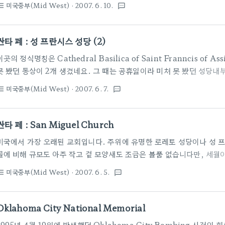
미국중부(Mid West)
· 2007. 6. 10.
st_bulleted
textsms
서 더 많은 여유를 부릴 수 있다고나 할까요? 인사동이나 삼청동에 있는
길을 들여놓을 수 없었는데 캐년로드에 있는 갤러리는 아주 편하게 들락
보면 늘 가격표도 같이 붙어 있어서 갤러리라기 보다는 오히려 무슨 기념
싼타 페 : 성 프란시스 성당 (2)
없어서 라고 생각합니다. 팁(?) 한가지. 대부분 갤러리에 들어가면 직원이
이곳의 정식명칭은 Cathedral Basilica of Saint Franncis of 
못 봤던 동상이 2개 생겼네요. 그 때는 공휴일이라 미처 못 봤던 성당
다. 소박한 스테인드 글라스와 다소 투박해 보이는 여러 장식들이 보기 
미국중부(Mid West)
· 2007. 6. 7.
st_bulleted
textsms
통을 자랑하는 여러 성당들이 웅장하고 멋지기는 하지만 그 웅장함으로 
적인 느낌을 주는데 비하여 이 곳 싼타 페에 있는 성당들은 참 인간적이
싼타 페 시내관광을 하다보면 하루에도 몇 번씩 이래저래 성 프란시스 성
싼타 페 : San Miguel Church
붉은 석양빛을 받은 성당의 모습이 가장 보기 좋았습니다.
미국에서 가장 오래된 교회입니다. 주위에 유명한 로레토 성당이나 성 프
물에 비해 규모도 아주 작고 겉 모양새도 조금은 볼품 없습니다만, 세월
회 안으로 들어갔을 때 가장 경건해지고 괜히 마음이 차분해지는 교회였
미국중부(Mid West)
· 2007. 6. 5.
st_bulleted
textsms
문에 원래 모습과는 많이 달라졌지만 1610년 처음 교회가 세워졌을 당시
은 조악해 보이지만 아직도 신도들의 숨결이 느껴지는 교회 분위기를 느
곳입니다. 입장료 인당 $1.
Oklahoma City National Memorial
1995년 4월 19일에 발생했던 Oklahoma City Bombing 사건