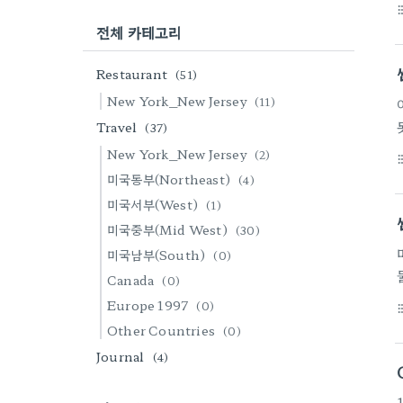
format_li
전체 카테고리
Restaurant
(51)
New York_New Jersey
(11)
Travel
(37)
New York_New Jersey
(2)
format_li
미국동부(Northeast)
(4)
미국서부(West)
(1)
미국중부(Mid West)
(30)
미국남부(South)
(0)
Canada
(0)
Europe 1997
(0)
format_li
Other Countries
(0)
Journal
(4)