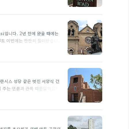
 갤러리에는 왠지 모르게 쉽사리 발
날락거렸습니다. 작품을 감상할 때
품 상점에 온 느낌이라 별 부담이
 마실 것..
Assisi입니다. 2년 전에 왔을 때에는
내부도 이번에는 찬찬히 둘러봤습니
좋더라구요. 유럽에 있는 역사와 전
사람을 짓누르는 듯한, 다소 비인간
라는 생각을 했습니다. 워낙에 좁은
당을 지나치게 되는데, 해가 질 때
란시스 성당 같은 멋진 서양식 건
이 주는 연륜과 관록 때문일까요? 교
습니다. 여러차례 전쟁을 겪었기 때
의 아도비 양식도 볼 수 있고, 약간
끼기 위해서 꼭 한번은 가 보셔야할
의 희생자를 추모하기 위해 만든 공원입