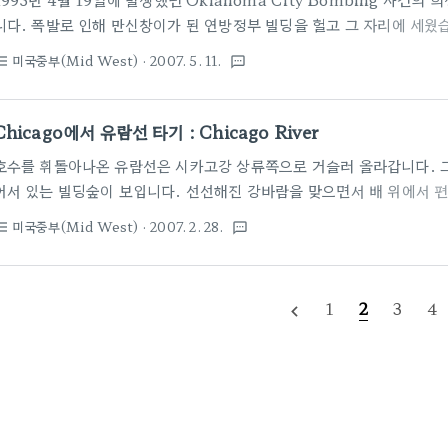
니다. 폭발로 인해 만신창이가 된 연방정부 빌딩을 헐고 그 자리에 세웠습
기념관 양쪽에 세워진 2개의 커다란 시간의 문입니다. 각 문에는 9:01,
미국중부(Mid West)
· 2007. 5. 11.
st_bulleted
textsms
폭발시간 9시2분을 기준으로 이전의 평화로웠던 때와 이후 새로운 희망
다. 2개의 문 사이에 깊은 상처를 치유하고 평온함을 느끼게 해 주도록 
희생자 168명을 상징하는 빈 의자 168개가 놓여있습니다. 중간중간 보
Chicago에서 유람선 타기 : Chicago River
생자 19명을 의미합니다. 공원 한쪽에는 폭발 당시에도 손상되지 ..
호수를 휘돌아나온 유람선은 시카고강 상류쪽으로 거슬러 올라갑니다. 
어서 있는 빌딩숲이 보입니다. 선선해진 강바람을 맞으면서 배 위에서 
참 좋았습니다. 어찌보면 참 삭막한 빌딩숲을 멋진 볼거리로 만들어 놓았
미국중부(Mid West)
· 2007. 2. 28.
st_bulleted
textsms
다니면서 아주 가까이서 볼 수 있는 시카고 시민들의 일상적인 모습, 주
먹는 모습이라든가, 강변을 산책하거나 앉아서 책 보는 모습들이 참 보기
못했지만 특이하게 생긴 빌딩들에 대한 역사와 건축학으로서 의의를 열
1
2
3
4
navigate_before
면 하루하루의 일상생활 자체가 타지 사람들에게는 관광상품이라는 것을 
한..