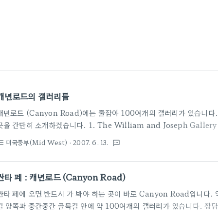
캐년로드의 갤러리들
캐년로드 (Canyon Road)에는 줄잡아 100여개의 갤러리가 있습니다
곳을 간단히 소개하겠습니다. 1. The William and Joseph Gallery 
http://www.thewilliamandjosephgallery.com 캐년로드
미국중부(Mid West)
· 2007. 6. 13.
st_bulleted
textsms
러리 밖에 전시한 철사를 구부려서 만든 사람 모습과 원통만을 이용해서
해서 들어갔습니다. 주로 재즈와 카페, 그리고 도시생활을 묘사한 작품이
벽에 붙어 있는 것들은 보통 $2,500~$4,000 정도 하더라는.. 2. Wifor
싼타 페 : 캐년로드 (Canyon Road)
http://www.wifordgallery.com 싼타페 시내를 여기..
싼타 페에 오면 반드시 가 봐야 하는 곳이 바로 Canyon Road입니다.
길 양쪽과 중간중간 골목길 안에 약 100여개의 갤러리가 있습니다. 장
리 거리는 없습니다. 서울의 삼청동 갤러리 골목 정도 되는 곳이죠. 다