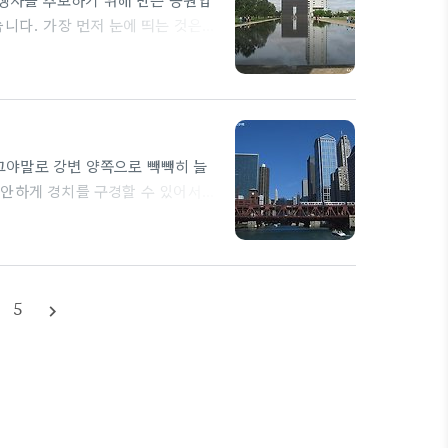
니다. 가장 먼저 눈에 띄는 것은
 9:03의 시각이 새겨져 있는데 이는
을 갖게 된 때를 의미한다고 합니
아주 얕은 물이 흐르고 있고 그 옆에
이는 작은 의자들은 당시 어린이 희
그야말로 강변 양쪽으로 빽빽히 늘
편안하게 경치를 구경할 수 있어서
더군요. 특히, M은 유람선을 타고
로 강변 레스토랑에서 여유있게 밥
 좋다고 하더군요. 다 알아듣지는
심히 설명하는 것을 보면서 어찌보
5
navigate_next
다시 한번 느꼈습니다. 물론 대