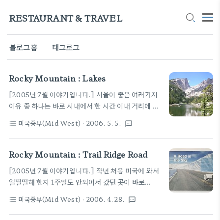
RESTAURANT & TRAVEL
블로그홈
태그로그
Rocky Mountain : Lakes
[2005년 7월 이야기입니다.] 서울이 좋은 여러가지
이유 중 하나는 바로 시내에서 한 시간 이내 거리에 하
이킹 할 수 있는 산이 많다는 것이지요. 북한산, 관악
미국중부(Mid West)
· 2006. 5. 5.
format_list_bulleted
textsms
산, 도봉산, 청계산 등. 가족들이 원래 바다보다는 산
을 좋아해서 새해 첫날이나 공휴일, 또는 계절이 바뀔
때마다 가곤 했었습니다. 배낭에 과일과 마실 것을 좀
Rocky Mountain : Trail Ridge Road
싸가지고 오래간만에 부모님과 함께 록키 마운틴을 거
[2005년 7월 이야기입니다.] 작년 처음 미국에 와서
닐어 봤습니다. 록키산을 관광하려면 대부분 자기 차
얼떨떨해 한지 1주일도 안되어서 갔던 곳이 바로
량을 이용해야 하는데 비해 호수가 많이 몰려있는 베
Rocky Mountain National Park 였습니다. 먼저
어 레이크(Bear Lake)쪽으로는 무료셔틀버스를 운
미국중부(Mid West)
· 2006. 4. 28.
format_list_bulleted
textsms
미국에 와 있던 동생이 덴버 근처에 살았거든요. 1년
행합니다. 차를 주차시키고 셔틀버스를 타고 호수쪽
만에 온가족이 마치 북한산에 하이킹 온 것처럼 록키
을 향해 가는 기분이 꼭 북한산에 가려고 지하철 경복