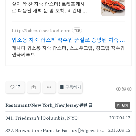
살이 꽉 찬 자숙 랍스터! 로켓프레시
로 다음날 새벽 문 앞 도착. 비린내 없
이 짭짤한 맛! 손님 초대 만찬도 간편
하게 준비하세요.
http://labcookseafood.com
광고
업소용 자숙 랍스타 직수입 품질로 증명된 자숙 랍
스터
캐나다 업소용 자숙 랍스터, 스노우크랩, 킹크랩 직수입
랩쿡씨푸드
17
구독하기
Restaurant/New York_New Jersey 관련 글
더 보기
341. Friedman's [Columbia, NYC]
2017.04.17
327. Brownstone Pancake Factory [Edgewater, NJ]
2015.09.15