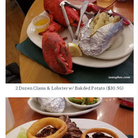
2 Dozen Clams & Lobster w/ Bakded Potato ($30.95)